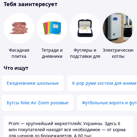
Тебя заинтересует
Фасадная
Тетради и
Футляры и
Электрические
плитка
дневники
подставки для
котлы
драгоценностей
Что ищут
Ежедневники школьные
K-pop руми костюм для анима
Бутсы Nike Air Zoom розовые
Футбольные ворота и фу
Prom — крупнейший маркетплейс Украины. Здесь 6
млн покупателей находят всё необходимое — от корма
для щенков до бронежилетов. А 60 тыс.