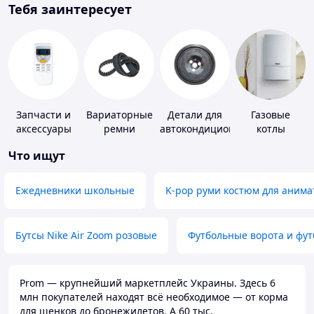
Тебя заинтересует
Запчасти и
Вариаторные
Детали для
Газовые
аксессуары
ремни
автокондиционеров
котлы
для бытовых
Что ищут
кондиционеров
Ежедневники школьные
K-pop руми костюм для анима
Бутсы Nike Air Zoom розовые
Футбольные ворота и фу
Prom — крупнейший маркетплейс Украины. Здесь 6
млн покупателей находят всё необходимое — от корма
для щенков до бронежилетов. А 60 тыс.