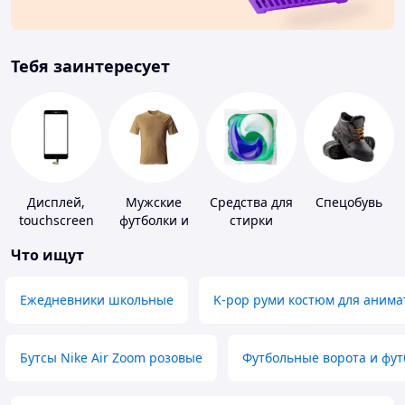
Тебя заинтересует
Дисплей,
Мужские
Средства для
Спецобувь
touchscreen
футболки и
стирки
для
майки
Что ищут
телефонов
Ежедневники школьные
K-pop руми костюм для анима
Бутсы Nike Air Zoom розовые
Футбольные ворота и фу