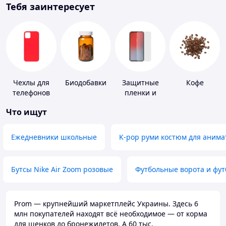
Тебя заинтересует
Чехлы для
Биодобавки
Защитные
Кофе
телефонов
пленки и
стекла для
Что ищут
портативных
устройств
Ежедневники школьные
K-pop руми костюм для анима
Бутсы Nike Air Zoom розовые
Футбольные ворота и фу
Prom — крупнейший маркетплейс Украины. Здесь 6
млн покупателей находят всё необходимое — от корма
для щенков до бронежилетов. А 60 тыс.