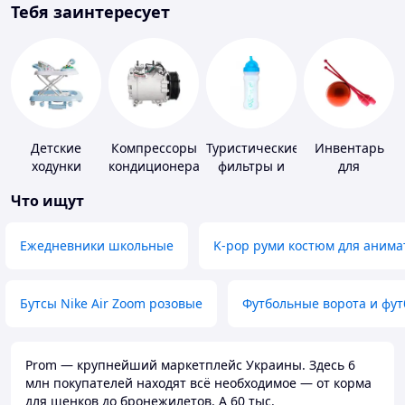
Тебя заинтересует
Детские
Компрессоры
Туристические
Инвентарь
ходунки
кондиционера
фильтры и
для
таблетки для
гимнастики
Что ищут
питьевой
воды
Ежедневники школьные
K-pop руми костюм для анима
Бутсы Nike Air Zoom розовые
Футбольные ворота и фу
Prom — крупнейший маркетплейс Украины. Здесь 6
млн покупателей находят всё необходимое — от корма
для щенков до бронежилетов. А 60 тыс.