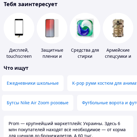
Тебя заинтересует
Дисплей,
Защитные
Средства для
Армейские
touchscreen
пленки и
стирки
спецсумки и
для
стекла для
рюкзаки
Что ищут
телефонов
портативных
устройств
Ежедневники школьные
K-pop руми костюм для анима
Бутсы Nike Air Zoom розовые
Футбольные ворота и фу
Prom — крупнейший маркетплейс Украины. Здесь 6
млн покупателей находят всё необходимое — от корма
для щенков до бронежилетов. А 60 тыс.