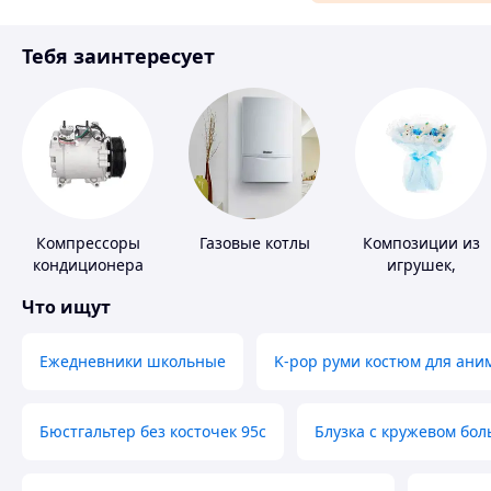
Материалы для ремонта
Тебя заинтересует
Спорт и отдых
Компрессоры
Газовые котлы
Композиции из
кондиционера
игрушек,
одежды,
Что ищут
подгузников
Ежедневники школьные
K-pop руми костюм для ани
Бюстгальтер без косточек 95с
Блузка с кружевом бо