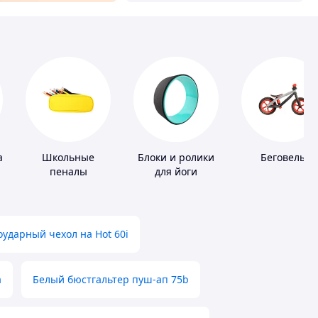
а
Школьные
Блоки и ролики
Беговелы
пеналы
для йоги
ударный чехол на Hot 60i
а
Белый бюстгальтер пуш-ап 75b