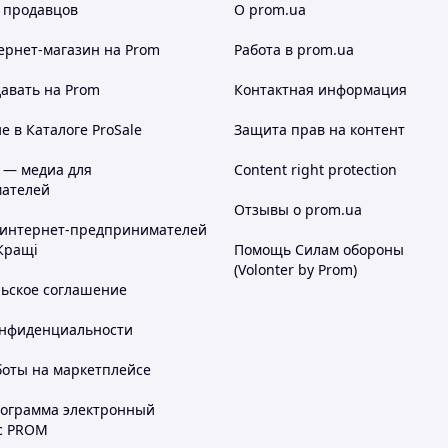
 продавцов
О prom.ua
ернет-магазин
на Prom
Работа в prom.ua
авать на Prom
Контактная информация
 в Каталоге ProSale
Защита прав на контент
 — медиа для
Content right protection
ателей
Отзывы о prom.ua
 интернет-предпринимателей
Кращі
Помощь Силам обороны
(Volonter by Prom)
льское соглашение
онфиденциальности
боты на маркетплейсе
рограмма электронный
с PROM