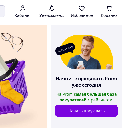
Кабинет
Уведомления
Избранное
Корзина
О! Есть заказ
Начните продавать
Prom
уже сегодня
На
Prom
самая большая база
покупателей
с рейтингом
!
Начать продавать