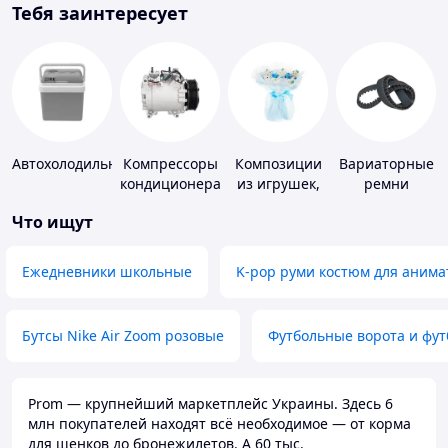
Тебя заинтересует
Автохолодильники
Компрессоры
Композиции
Вариаторные
кондиционера
из игрушек,
ремни
одежды,
Что ищут
подгузников
Ежедневники школьные
K-pop руми костюм для анима
Бутсы Nike Air Zoom розовые
Футбольные ворота и фу
Prom — крупнейший маркетплейс Украины. Здесь 6
млн покупателей находят всё необходимое — от корма
для щенков до бронежилетов. А 60 тыс.