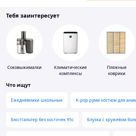
Материалы для ремонта
Тебя заинтересует
Спорт и отдых
Соковыжималки
Климатические
Пляжные
комплексы
коврики
Что ищут
Ежедневники школьные
K-pop руми костюм для ани
Бюстгальтер без косточек 95с
Блузка с кружевом бо