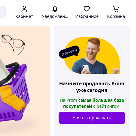
Кабинет
Уведомления
Избранное
Корзина
О! Есть заказ
Начните продавать
Prom
уже сегодня
На
Prom
самая большая база
покупателей
с рейтингом
!
Начать продавать