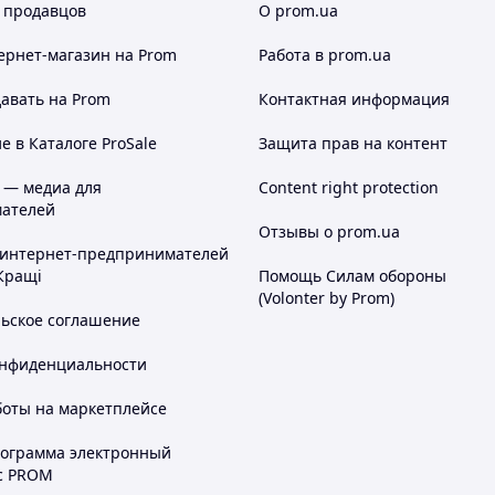
 продавцов
О prom.ua
ернет-магазин
на Prom
Работа в prom.ua
авать на Prom
Контактная информация
 в Каталоге ProSale
Защита прав на контент
 — медиа для
Content right protection
ателей
Отзывы о prom.ua
 интернет-предпринимателей
Кращі
Помощь Силам обороны
(Volonter by Prom)
льское соглашение
онфиденциальности
боты на маркетплейсе
рограмма электронный
с PROM