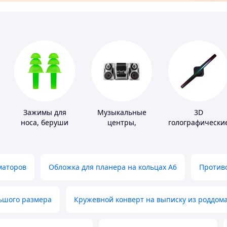
Зажимы для
Музыкальные
3D
носа, беруши
центры,
голографически
для плавания
магнитолы
устройства
маторов
Обложка для планера на кольцах А6
Противо
льшого размера
Кружевной конверт на выписку из роддом