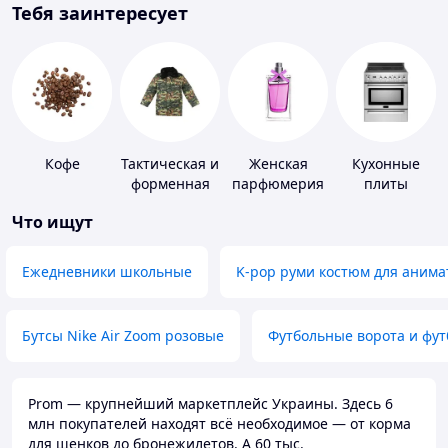
Тебя заинтересует
Кофе
Тактическая и
Женская
Кухонные
форменная
парфюмерия
плиты
одежда
Что ищут
Ежедневники школьные
K-pop руми костюм для анима
Бутсы Nike Air Zoom розовые
Футбольные ворота и фу
Prom — крупнейший маркетплейс Украины. Здесь 6
млн покупателей находят всё необходимое — от корма
для щенков до бронежилетов. А 60 тыс.