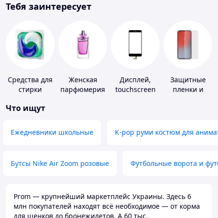
Тебя заинтересует
Средства для
Женская
Дисплей,
Защитные
стирки
парфюмерия
touchscreen
пленки и
для
стекла для
Что ищут
телефонов
портативных
устройств
Ежедневники школьные
K-pop руми костюм для анима
Бутсы Nike Air Zoom розовые
Футбольные ворота и фу
Prom — крупнейший маркетплейс Украины. Здесь 6
млн покупателей находят всё необходимое — от корма
для щенков до бронежилетов. А 60 тыс.