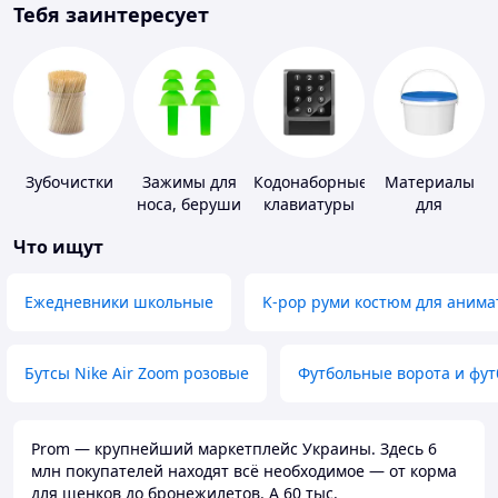
Тебя заинтересует
Зубочистки
Зажимы для
Кодонаборные
Материалы
носа, беруши
клавиатуры
для
для плавания
устройства
Что ищут
полимерных
полов
Ежедневники школьные
K-pop руми костюм для анима
Бутсы Nike Air Zoom розовые
Футбольные ворота и фу
Prom — крупнейший маркетплейс Украины. Здесь 6
млн покупателей находят всё необходимое — от корма
для щенков до бронежилетов. А 60 тыс.