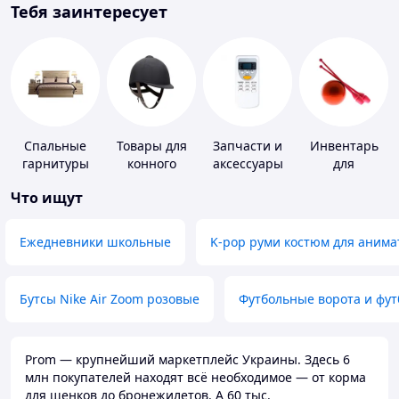
Тебя заинтересует
Спальные
Товары для
Запчасти и
Инвентарь
гарнитуры
конного
аксессуары
для
спорта
для бытовых
гимнастики
Что ищут
кондиционеров
Ежедневники школьные
K-pop руми костюм для анима
Бутсы Nike Air Zoom розовые
Футбольные ворота и фу
Prom — крупнейший маркетплейс Украины. Здесь 6
млн покупателей находят всё необходимое — от корма
для щенков до бронежилетов. А 60 тыс.