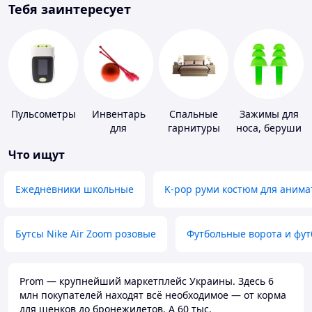
Тебя заинтересует
Пульсометры
Инвентарь
Спальные
Зажимы для
для
гарнитуры
носа, беруши
гимнастики
для плавания
Что ищут
Ежедневники школьные
K-pop руми костюм для анима
Бутсы Nike Air Zoom розовые
Футбольные ворота и фу
Prom — крупнейший маркетплейс Украины. Здесь 6
млн покупателей находят всё необходимое — от корма
для щенков до бронежилетов. А 60 тыс.