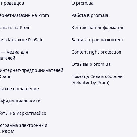
 продавцов
О prom.ua
ернет-магазин
на Prom
Работа в prom.ua
авать на Prom
Контактная информация
 в Каталоге ProSale
Защита прав на контент
 — медиа для
Content right protection
ателей
Отзывы о prom.ua
 интернет-предпринимателей
Кращі
Помощь Силам обороны
(Volonter by Prom)
льское соглашение
онфиденциальности
боты на маркетплейсе
рограмма электронный
с PROM