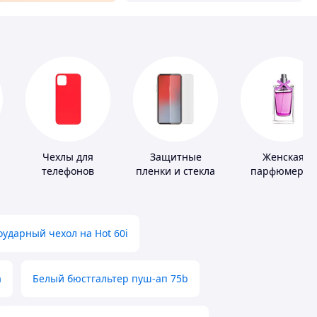
Чехлы для
Защитные
Женская
телефонов
пленки и стекла
парфюмерия
для портативных
устройств
ударный чехол на Hot 60i
а
Белый бюстгальтер пуш-ап 75b