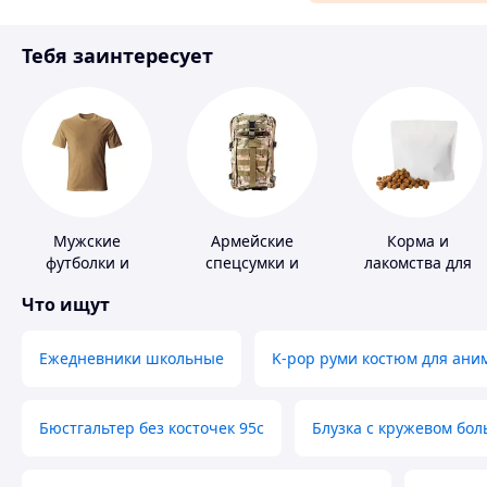
Материалы для ремонта
Тебя заинтересует
Спорт и отдых
Мужские
Армейские
Корма и
футболки и
спецсумки и
лакомства для
майки
рюкзаки
домашних
Что ищут
животных и
птиц
Ежедневники школьные
K-pop руми костюм для ани
Бюстгальтер без косточек 95с
Блузка с кружевом бо