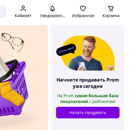
Кабинет
Уведомления
Избранное
Корзина
О! Есть заказ
Начните продавать
Prom
уже сегодня
На
Prom
самая большая база
покупателей
с рейтингом
!
Начать продавать