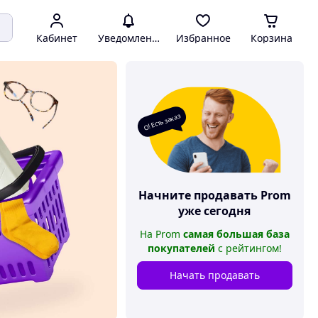
Кабинет
Уведомления
Избранное
Корзина
О! Есть заказ
Начните продавать
Prom
уже сегодня
На
Prom
самая большая база
покупателей
с рейтингом
!
Начать продавать