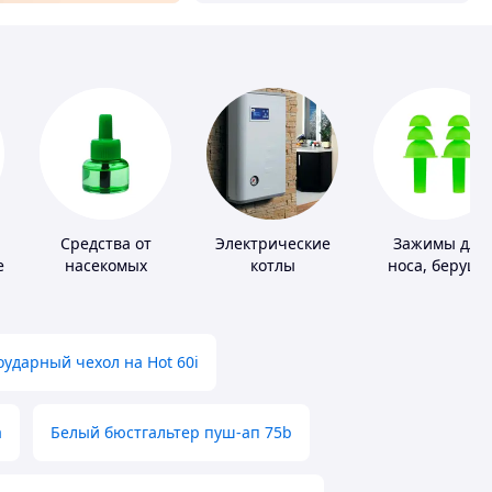
Средства от
Электрические
Зажимы для
е
насекомых
котлы
носа, беруши
для плавания
ударный чехол на Hot 60i
а
Белый бюстгальтер пуш-ап 75b