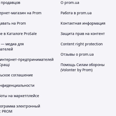
 продавцов
О prom.ua
ернет-магазин
на Prom
Работа в prom.ua
авать на Prom
Контактная информация
 в Каталоге ProSale
Защита прав на контент
 — медиа для
Content right protection
ателей
Отзывы о prom.ua
 интернет-предпринимателей
Кращі
Помощь Силам обороны
(Volonter by Prom)
льское соглашение
онфиденциальности
боты на маркетплейсе
рограмма электронный
с PROM