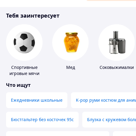
Материалы для ремонта
Тебя заинтересует
Спорт и отдых
Спортивные
Мед
Соковыжималки
игровые мячи
Что ищут
Ежедневники школьные
K-pop руми костюм для ани
Бюстгальтер без косточек 95с
Блузка с кружевом бо