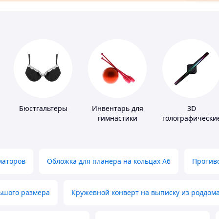
Бюстгальтеры
Инвентарь для
3D
гимнастики
голографически
устройства
маторов
Обложка для планера на кольцах А6
Противо
льшого размера
Кружевной конверт на выписку из роддом