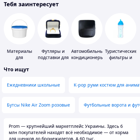
Тебя заинтересует
Материалы
Футляры и
Автомобильные
Туристические
для
подставки для
кондиционеры
фильтры и
устройства
драгоценностей
таблетки для
Что ищут
полимерных
питьевой
полов
воды
Ежедневники школьные
K-pop руми костюм для анима
Бутсы Nike Air Zoom розовые
Футбольные ворота и фу
Prom — крупнейший маркетплейс Украины. Здесь 6
млн покупателей находят всё необходимое — от корма
для щенков до бронежилетов. А 60 тыс.