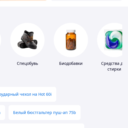
Спецобувь
Биодобавки
Средства для
стирки
ударный чехол на Hot 60i
а
Белый бюстгальтер пуш-ап 75b