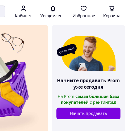
Кабинет
Уведомления
Избранное
Корзина
О! Есть заказ
Начните продавать
Prom
уже сегодня
На
Prom
самая большая база
покупателей
с рейтингом
!
Начать продавать