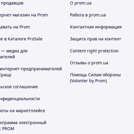
 продавцов
О prom.ua
ернет-магазин
на Prom
Работа в prom.ua
авать на Prom
Контактная информация
 в Каталоге ProSale
Защита прав на контент
 — медиа для
Content right protection
ателей
Отзывы о prom.ua
 интернет-предпринимателей
Кращі
Помощь Силам обороны
(Volonter by Prom)
льское соглашение
онфиденциальности
боты на маркетплейсе
рограмма электронный
с PROM