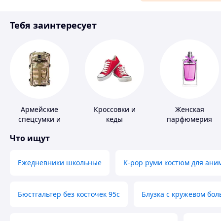
Материалы для ремонта
Тебя заинтересует
Спорт и отдых
Армейские
Кроссовки и
Женская
спецсумки и
кеды
парфюмерия
рюкзаки
Что ищут
Ежедневники школьные
K-pop руми костюм для ани
Бюстгальтер без косточек 95с
Блузка с кружевом бо