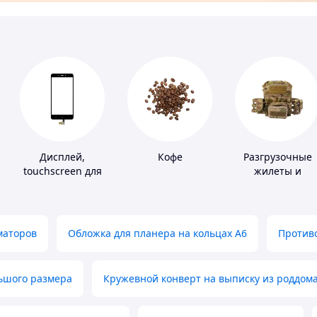
Дисплей,
Кофе
Разгрузочные
touchscreen для
жилеты и
телефонов
плитоноски без
плит
маторов
Обложка для планера на кольцах А6
Противо
льшого размера
Кружевной конверт на выписку из роддом