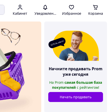
Кабинет
Уведомления
Избранное
Корзина
О! Есть заказ
Начните продавать
Prom
уже сегодня
На
Prom
самая большая база
покупателей
с рейтингом
!
Начать продавать