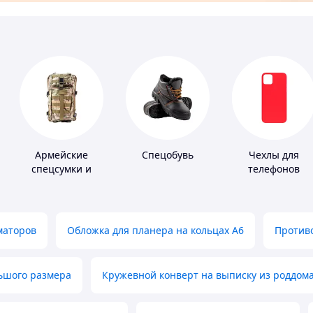
Армейские
Спецобувь
Чехлы для
спецсумки и
телефонов
рюкзаки
маторов
Обложка для планера на кольцах А6
Противо
льшого размера
Кружевной конверт на выписку из роддом