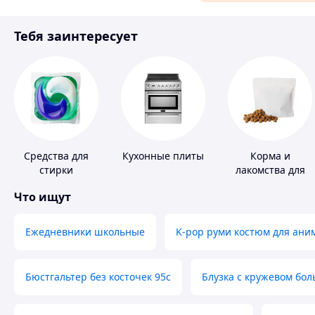
Материалы для ремонта
Тебя заинтересует
Спорт и отдых
Средства для
Кухонные плиты
Корма и
стирки
лакомства для
домашних
Что ищут
животных и
птиц
Ежедневники школьные
K-pop руми костюм для ани
Бюстгальтер без косточек 95с
Блузка с кружевом бо