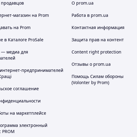
 продавцов
О prom.ua
ернет-магазин
на Prom
Работа в prom.ua
авать на Prom
Контактная информация
 в Каталоге ProSale
Защита прав на контент
 — медиа для
Content right protection
ателей
Отзывы о prom.ua
 интернет-предпринимателей
Кращі
Помощь Силам обороны
(Volonter by Prom)
льское соглашение
онфиденциальности
боты на маркетплейсе
рограмма электронный
с PROM