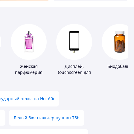
Женская
Дисплей,
Биодобавки
парфюмерия
touchscreen для
телефонов
ударный чехол на Hot 60i
а
Белый бюстгальтер пуш-ап 75b