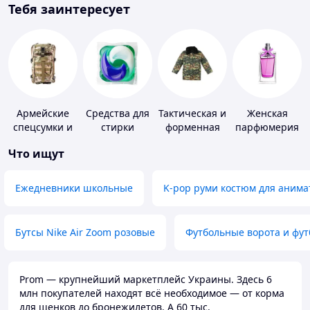
Тебя заинтересует
Армейские
Средства для
Тактическая и
Женская
спецсумки и
стирки
форменная
парфюмерия
рюкзаки
одежда
Что ищут
Ежедневники школьные
K-pop руми костюм для анима
Бутсы Nike Air Zoom розовые
Футбольные ворота и фу
Prom — крупнейший маркетплейс Украины. Здесь 6
млн покупателей находят всё необходимое — от корма
для щенков до бронежилетов. А 60 тыс.