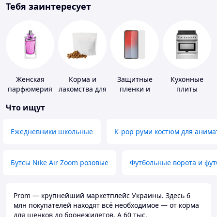
Тебя заинтересует
Женская
Корма и
Защитные
Кухонные
парфюмерия
лакомства для
пленки и
плиты
домашних
стекла для
Что ищут
животных и
портативных
птиц
устройств
Ежедневники школьные
K-pop руми костюм для анима
Бутсы Nike Air Zoom розовые
Футбольные ворота и фу
Prom — крупнейший маркетплейс Украины. Здесь 6
млн покупателей находят всё необходимое — от корма
для щенков до бронежилетов. А 60 тыс.