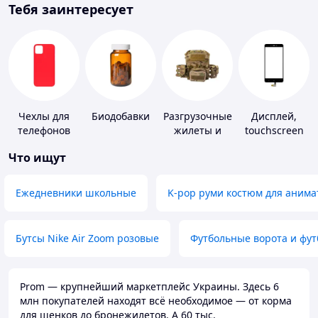
Тебя заинтересует
Чехлы для
Биодобавки
Разгрузочные
Дисплей,
телефонов
жилеты и
touchscreen
плитоноски
для
Что ищут
без плит
телефонов
Ежедневники школьные
K-pop руми костюм для анима
Бутсы Nike Air Zoom розовые
Футбольные ворота и фу
Prom — крупнейший маркетплейс Украины. Здесь 6
млн покупателей находят всё необходимое — от корма
для щенков до бронежилетов. А 60 тыс.