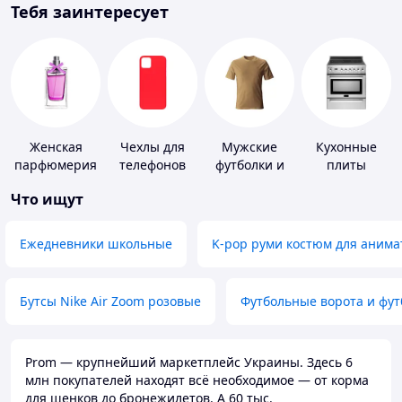
Тебя заинтересует
Женская
Чехлы для
Мужские
Кухонные
парфюмерия
телефонов
футболки и
плиты
майки
Что ищут
Ежедневники школьные
K-pop руми костюм для анима
Бутсы Nike Air Zoom розовые
Футбольные ворота и фу
Prom — крупнейший маркетплейс Украины. Здесь 6
млн покупателей находят всё необходимое — от корма
для щенков до бронежилетов. А 60 тыс.