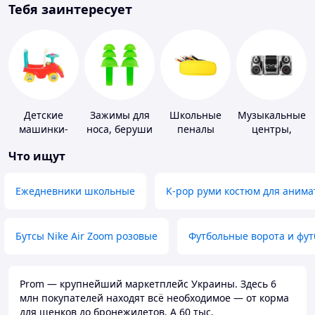
Тебя заинтересует
Детские
Зажимы для
Школьные
Музыкальные
машинки-
носа, беруши
пеналы
центры,
каталки
для плавания
магнитолы
Что ищут
Ежедневники школьные
K-pop руми костюм для анима
Бутсы Nike Air Zoom розовые
Футбольные ворота и фу
Prom — крупнейший маркетплейс Украины. Здесь 6
млн покупателей находят всё необходимое — от корма
для щенков до бронежилетов. А 60 тыс.