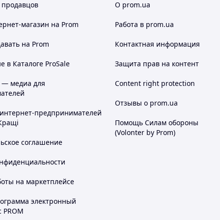
 продавцов
О prom.ua
ернет-магазин
на Prom
Работа в prom.ua
авать на Prom
Контактная информация
 в Каталоге ProSale
Защита прав на контент
 — медиа для
Content right protection
ателей
Отзывы о prom.ua
 интернет-предпринимателей
Кращі
Помощь Силам обороны
(Volonter by Prom)
льское соглашение
онфиденциальности
боты на маркетплейсе
рограмма электронный
с PROM