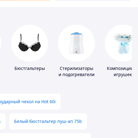
Бюстгальтеры
Стерилизаторы
Композиции и
и подогреватели
игрушек,
для детского
одежды,
питания
подгузников
ударный чехол на Hot 60i
а
Белый бюстгальтер пуш-ап 75b