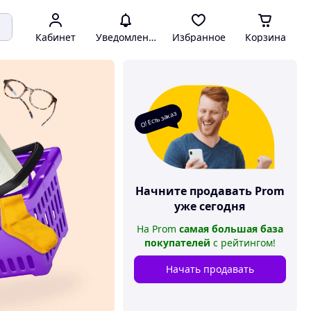
Кабинет
Уведомления
Избранное
Корзина
О! Есть заказ
Начните продавать
Prom
уже сегодня
На
Prom
самая большая база
покупателей
с рейтингом
!
Начать продавать