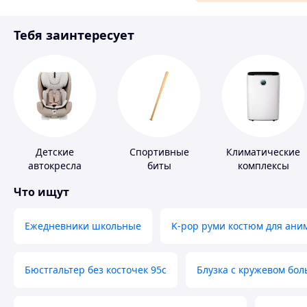
Материалы для ремонта
Тебя заинтересует
Спорт и отдых
Детские
Спортивные
Климатические
автокресла
биты
комплексы
Что ищут
Ежедневники школьные
K-pop руми костюм для ани
Бюстгальтер без косточек 95с
Блузка с кружевом бо