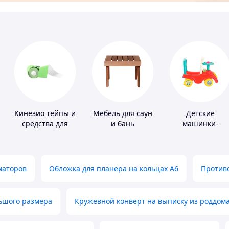
Кинезио тейпы и
Мебель для саун
Детские
средства для
и бань
машинки-
тейпирования
каталки
маторов
Обложка для планера на кольцах А6
Противо
льшого размера
Кружевной конверт на выписку из роддом