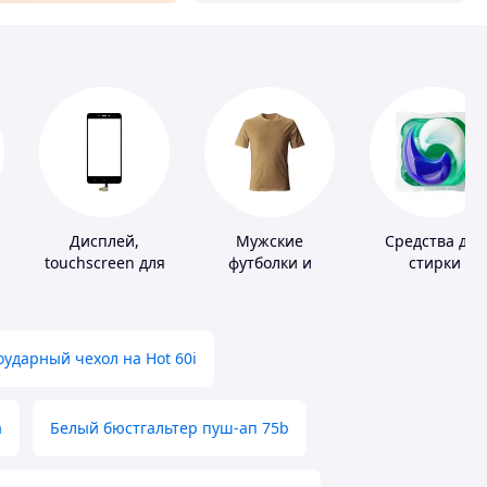
Дисплей,
Мужские
Средства для
touchscreen для
футболки и
стирки
телефонов
майки
ударный чехол на Hot 60i
а
Белый бюстгальтер пуш-ап 75b