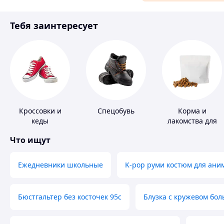
Аксессуары и украшения
Тебя заинтересует
Материалы для ремонта
Спорт и отдых
Кроссовки и
Спецобувь
Корма и
кеды
лакомства для
домашних
Что ищут
животных и
птиц
Ежедневники школьные
K-pop руми костюм для ани
Бюстгальтер без косточек 95с
Блузка с кружевом бо