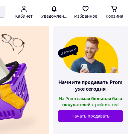
Кабинет
Уведомления
Избранное
Корзина
О! Есть заказ
Начните продавать
Prom
уже сегодня
На
Prom
самая большая база
покупателей
с рейтингом
!
Начать продавать