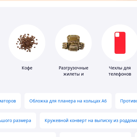
Кофе
Разгрузочные
Чехлы для
жилеты и
телефонов
плитоноски без
плит
маторов
Обложка для планера на кольцах А6
Противо
льшого размера
Кружевной конверт на выписку из роддом