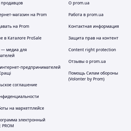
 продавцов
О prom.ua
ернет-магазин
на Prom
Работа в prom.ua
авать на Prom
Контактная информация
 в Каталоге ProSale
Защита прав на контент
 — медиа для
Content right protection
ателей
Отзывы о prom.ua
 интернет-предпринимателей
Кращі
Помощь Силам обороны
(Volonter by Prom)
льское соглашение
онфиденциальности
боты на маркетплейсе
рограмма электронный
с PROM