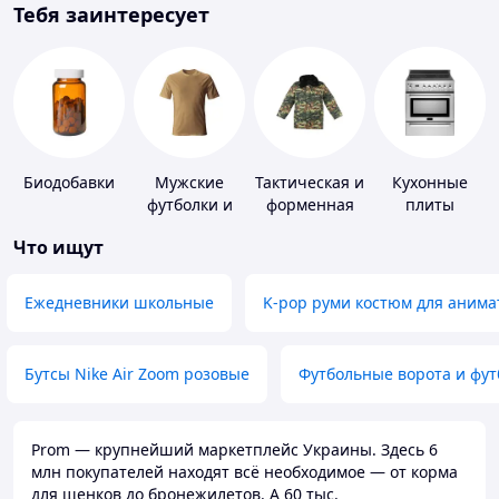
Тебя заинтересует
Биодобавки
Мужские
Тактическая и
Кухонные
футболки и
форменная
плиты
майки
одежда
Что ищут
Ежедневники школьные
K-pop руми костюм для анима
Бутсы Nike Air Zoom розовые
Футбольные ворота и фу
Prom — крупнейший маркетплейс Украины. Здесь 6
млн покупателей находят всё необходимое — от корма
для щенков до бронежилетов. А 60 тыс.